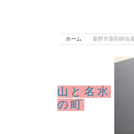
ホーム
秦野市薬剤師会
山と名水
の町