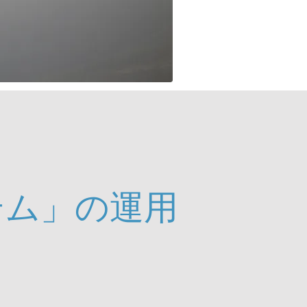
け
テム」の運用