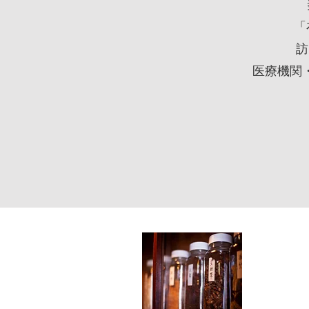
「
訪
医療機関
特定非営
は、皆様
っていた