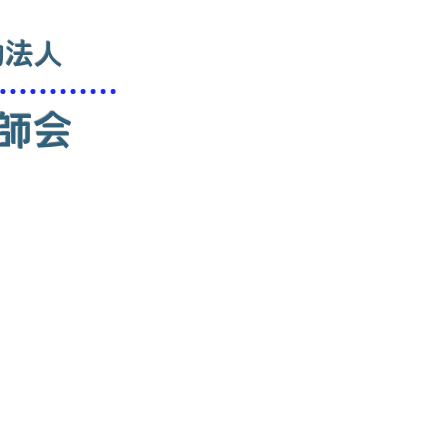
動法人
師会