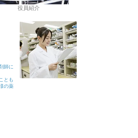
​役員紹介
剤師に
ことも
様の薬